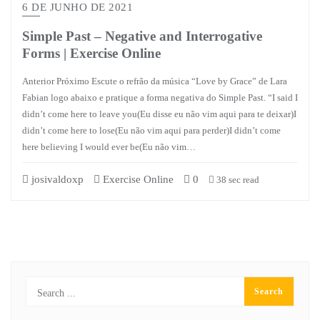
6 DE JUNHO DE 2021
Simple Past – Negative and Interrogative
Forms | Exercise Online
Anterior Próximo Escute o refrão da música “Love by Grace” de Lara
Fabian logo abaixo e pratique a forma negativa do Simple Past. “I said I
didn’t come here to leave you(Eu disse eu não vim aqui para te deixar)I
didn’t come here to lose(Eu não vim aqui para perder)I didn’t come
here believing I would ever be(Eu não vim…
josivaldoxp
Exercise Online
0
38 sec read